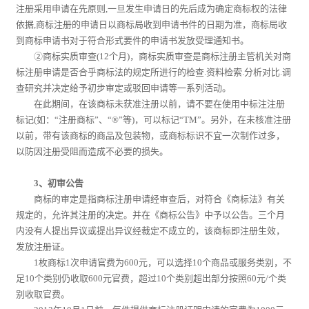
注册采用申请在先原则,一旦发生申请日的先后成为确定商标权的法律
依据,商标注册的申请日以商标局收到申请书件的日期为准，商标局收
到商标申请书对于符合形式要件的申请书发放受理通知书。
②商标实质审查(12个月)，商标实质审查是商标注册主管机关对商
标注册申请是否合乎商标法的规定所进行的检查.资料检索.分析对比.调
查研究并决定给予初步审定或驳回申请等一系列活动。
在此期间，在该商标未获准注册以前，请不要在使用中标注注册
标记(如：“注册商标”、“®”等)，可以标记“TM”。另外，在未核准注册
以前，带有该商标的商品及包装物，或商标标识不宜一次制作过多，
以防因注册受阻而造成不必要的损失。
3、初审公告
商标的审定是指商标注册申请经审查后，对符合《商标法》有关
规定的，允许其注册的决定。并在《商标公告》中予以公告。三个月
内没有人提出异议或提出异议经裁定不成立的，该商标即注册生效，
发放注册证。
1枚商标1次申请官费为600元，可以选择10个商品或服务类别，不
足10个类别仍收取600元官费，超过10个类别超出部分按照60元/个类
别收取官费。