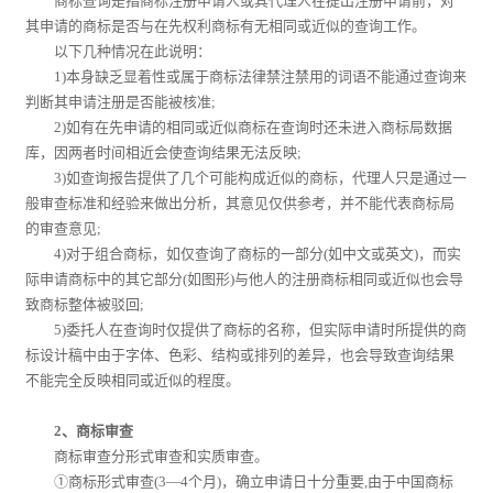
商标查询是指商标注册申请人或其代理人在提出注册申请前，对
其申请的商标是否与在先权利商标有无相同或近似的查询工作。
以下几种情况在此说明：
1)本身缺乏显着性或属于商标法律禁注禁用的词语不能通过查询来
判断其申请注册是否能被核准;
2)如有在先申请的相同或近似商标在查询时还未进入商标局数据
库，因两者时间相近会使查询结果无法反映;
3)如查询报告提供了几个可能构成近似的商标，代理人只是通过一
般审查标准和经验来做出分析，其意见仅供参考，并不能代表商标局
的审查意见;
4)对于组合商标，如仅查询了商标的一部分(如中文或英文)，而实
际申请商标中的其它部分(如图形)与他人的注册商标相同或近似也会导
致商标整体被驳回;
5)委托人在查询时仅提供了商标的名称，但实际申请时所提供的商
标设计稿中由于字体、色彩、结构或排列的差异，也会导致查询结果
不能完全反映相同或近似的程度。
2、商标审查
商标审查分形式审查和实质审查。
①商标形式审查(3—4个月)，确立申请日十分重要,由于中国商标