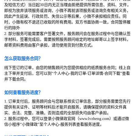
及短信方式）当日起30日内无正当理由拒绝提供所需信息、资料、文件，
即视为放弃该项服务或咨询，小微不再就该项服务或咨询负有相关义务，
因此产生延误、行政处罚、失信公示等后果，小微不承担相应责任。同
时，小微有权不退还已收取的所有费用。双方书面协商一致，合同暂停履
行的除外
2. 部分服务可能需要客户签署文件，服务顾问会在服务过程中与您确认签
字材料，签署完成后，需要按照服务顾问给定的地址邮寄以上签字材料，
邮寄资料费用由客户承担，请勿使用货到付款方式。
怎么获取服务合同？
线下签订的订单，由您的销售顾问为您提供相应的纸质服务合同；线上自
主下单并支付后，您可以到“个人中心-我的订单-订单详情-合同下载”查看
并下载合同。
如何查看服务进度？
1. 订单支付后，服务顾问会与您联系核实订单信息，部分服务需要您先行
提供有关证件、证明等材料后才能开启服务，请确保提供的资料文件真
实、合法、完整、准确，否则造成的全部损失均由客户承担。
2. 服务过程中，您可以登录小微律政官网（www.lvzheng.com）或通过微
信小程序“小微律政”至个人中心-服务列表查看服务进度。