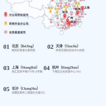
01
02
北京（BeiJing）
天津（TianJin）
朝阳区桑普大厦四层
西青区国际创业中心四层
03
04
上海（ShangHai）
杭州（HangZhou）
徐汇区桂平路470号12号楼
下城区云天财富中心1401
05
长沙（ChangSha）
岳麓区枫林二路蓝杉大厦202