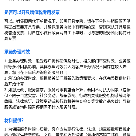
是否可以开具增值税专用发票
可以。销售顾问代下单情况下，如需开具专票，请在下单时与销售顾问明
确提出需要开具专票，并确保服务协议中有明确约定，否则默认开具增值
税普通发票；用户在小微律政官网自主下单时，可与您的服务顾问协商开
具专票
承诺办理时效
1. 业务办理时效一般受客户资料提供及时性、相关部门审查时效、业务范
围等多种因素影响，具体办理时效会因为客户业务情况不同存在较大差
异，您可在下单后咨询您的服务顾问
2. 承诺的办理时效，根据相关部门最新的政策和要求，在您完整提供材料
后开始计算
3. 如您更改了服务需求，服务时限将重新计算；若因不可抗力因素（包括
但不限于自然灾害、社会变动、战争影响、行政机关或服务机构系统网络
故障、法律修订、政策变动或被行政机关抽查检查等导致产品失效）导致
服务或咨询时限暂停期间不计入服务时限。
材料提供？
1. 为保障服务时限与质量，客户应按现行法律、法规、规章报批项目规定
向小微提供所需资料、文件，若您在收到通知（包括但不限于邮件、微信