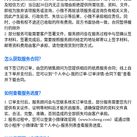
及短信方式）当日起30日内无正当理由拒绝提供所需信息、资料、文件，
即视为放弃该项服务或咨询，小微不再就该项服务或咨询负有相关义务，
因此产生延误、行政处罚、失信公示等后果，小微不承担相应责任。同
时，小微有权不退还已收取的所有费用。双方书面协商一致，合同暂停履
行的除外
2. 部分服务可能需要客户签署文件，服务顾问会在服务过程中与您确认签
字材料，签署完成后，需要按照服务顾问给定的地址邮寄以上签字材料，
邮寄资料费用由客户承担，请勿使用货到付款方式。
怎么获取服务合同？
线下签订的订单，由您的销售顾问为您提供相应的纸质服务合同；线上自
主下单并支付后，您可以到“个人中心-我的订单-订单详情-合同下载”查看
并下载合同。
如何查看服务进度？
1. 订单支付后，服务顾问会与您联系核实订单信息，部分服务需要您先行
提供有关证件、证明等材料后才能开启服务，请确保提供的资料文件真
实、合法、完整、准确，否则造成的全部损失均由客户承担。
2. 服务过程中，您可以登录小微律政官网（www.lvzheng.com）或通过微
信小程序“小微律政”至个人中心-服务列表查看服务进度。