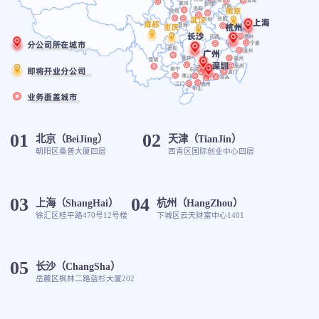
01
02
北京（BeiJing）
天津（TianJin）
朝阳区桑普大厦四层
西青区国际创业中心四层
03
04
上海（ShangHai）
杭州（HangZhou）
徐汇区桂平路470号12号楼
下城区云天财富中心1401
05
长沙（ChangSha）
岳麓区枫林二路蓝杉大厦202