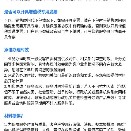
是否可以开具增值税专用发票
可以。销售顾问代下单情况下，如需开具专票，请在下单时与销售顾问明
确提出需要开具专票，并确保服务协议中有明确约定，否则默认开具增值
税普通发票；用户在小微律政官网自主下单时，可与您的服务顾问协商开
具专票
承诺办理时效
1. 业务办理时效一般受客户资料提供及时性、相关部门审查时效、业务范
围等多种因素影响，具体办理时效会因为客户业务情况不同存在较大差
异，您可在下单后咨询您的服务顾问
2. 承诺的办理时效，根据相关部门最新的政策和要求，在您完整提供材料
后开始计算
3. 如您更改了服务需求，服务时限将重新计算；若因不可抗力因素（包括
但不限于自然灾害、社会变动、战争影响、行政机关或服务机构系统网络
故障、法律修订、政策变动或被行政机关抽查检查等导致产品失效）导致
服务或咨询时限暂停期间不计入服务时限。
材料提供？
1. 为保障服务时限与质量，客户应按现行法律、法规、规章报批项目规定
向小微提供所需资料、文件，若您在收到通知（包括但不限于邮件、微信